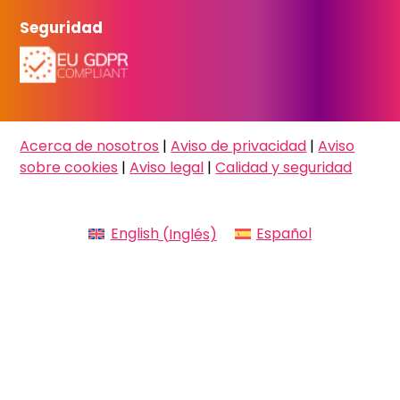
Seguridad
Acerca de nosotros
|
Aviso de privacidad
|
Aviso
sobre cookies
|
Aviso legal
|
Calidad y seguridad
English
(
Inglés
)
Español