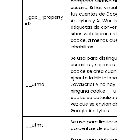
campaña relativa al
usuario. Si has vinculado
tus cuentas de Google
_gac_<property-
Analytics y AdWords, las
id>
etiquetas de conversión de
sitios web leerán esta
cookie, a menos que la
inhabilites
Se usa para distinguir
usuarios y sesiones. La
cookie se crea cuando se
ejecuta la biblioteca
__utma
JavaScript y no hay
ninguna cookie __utma. La
cookie se actualiza cada
vez que se envían datos a
Google Analytics.
Se usa para limitar el
__utmt
porcentaje de solicitudes.
Se usa para determinar