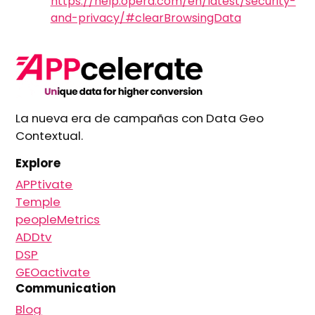
https://help.opera.com/en/latest/security-
and-privacy/#clearBrowsingData
La nueva era de campañas con Data Geo
Contextual.
Explore
APPtivate
Temple
peopleMetrics
ADDtv
DSP
GEOactivate
Communication
Blog