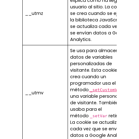
explica cómo ha llegado el
usuario al sitio. La cookie
__utmz
se crea cuando se ejecuta
la biblioteca JavaScript y
se actualiza cada vez que
se envían datos a Google
Analytics.
Se usa para almacenar
datos de variables
personalizadas de
visitante. Esta cookie se
crea cuando un
programador usa el
método
con
_setCustomVar
__utmv
una variable personalizada
de visitante. También se
usaba para el
método
retirado.
_setVar
La cookie se actualiza
cada vez que se envían
datos a Google Analytics.