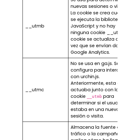
nuevas sesiones o visitas.
La cookie se crea cuando
se ejecuta la biblioteca
__utmb
JavaScript y no hay
ninguna cookie __utmb. La
cookie se actualiza cada
vez que se envían datos a
Google Analytics.
No se usa en ga.js. Se
configura para interactuar
con urchin.js.
Anteriormente, esta cookie
__utmc
actuaba junto con la
cookie
para
__utmb
determinar si el usuario
estaba en una nueva
sesión o visita.
Almacena la fuente de
tráfico o la campaña que