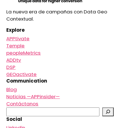
La nueva era de campañas con Data Geo
Contextual.
Explore
APPtivate
Temple
peopleMetrics
ADDtv
DSP
GEOactivate
Communication
Blog
Noticias —APPinsider—
Contáctanos
B
u
Social
s
Linkedin