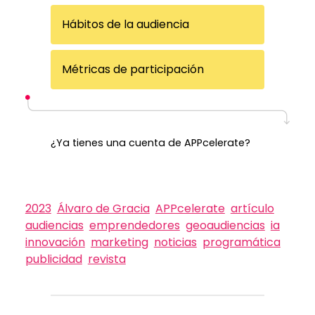
Hábitos de la audiencia
Métricas de participación
¿Ya tienes una cuenta de APPcelerate?
Inicia una sesión
2023
Álvaro de Gracia
APPcelerate
artículo
audiencias
emprendedores
geoaudiencias
ia
innovación
marketing
noticias
programática
publicidad
revista