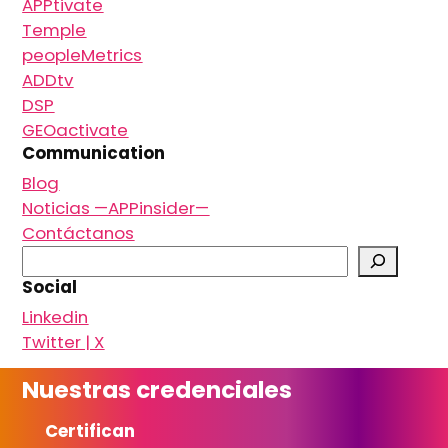
APPtivate
Temple
peopleMetrics
ADDtv
DSP
GEOactivate
Communication
Blog
Noticias —APPinsider—
Contáctanos
B
u
Social
s
Linkedin
c
Twitter | X
a
r
Nuestras credenciales
Certifican